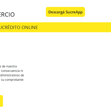
Descargá SucreApp
RCIO
UCRÉDITO ONLINE
s de nuestra
a consecuencia ni
administrativos de
rá su comprobante