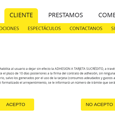
CLIENTE
PRESTAMOS
COME
OCIONES
ESPECTÁCULOS
CONTACTANOS
S
habilita al usuario a dejar sin efecto la ADHESION A TARJETA SUCRÉDITO, a travé
 el plazo de 10 días posteriores a la firma del contrato de adhesión, sin ningun
rio, salvo los generados por el uso de la tarjeta (consumos adeudados y gastos 
ez formalizado el arrepentimiento, se le informará un número de trámite que se
ACEPTO
NO ACEPTO