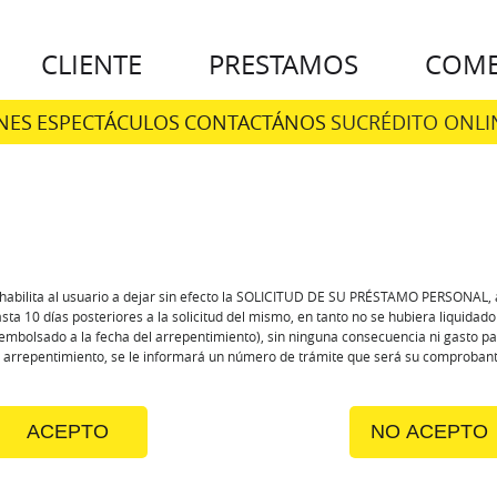
CLIENTE
PRESTAMOS
COME
NES
ESPECTÁCULOS
CONTACTÁNOS
SUCRÉDITO ONLI
 habilita al usuario a dejar sin efecto la SOLICITUD DE SU PRÉSTAMO PERSONAL, 
sta 10 días posteriores a la solicitud del mismo, en tanto no se hubiera liquidad
mbolsado a la fecha del arrepentimiento), sin ninguna consecuencia ni gasto pa
l arrepentimiento, se le informará un número de trámite que será su comprobant
ACEPTO
NO ACEPTO