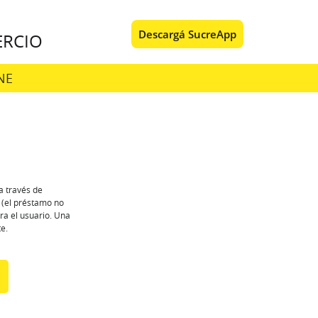
Descargá SucreApp
RCIO
NE
a través de
o (el préstamo no
ra el usuario. Una
e.